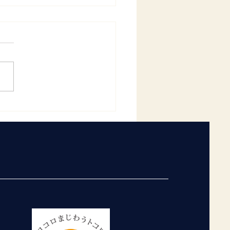
4年度11月の月間行事予定
開しました
ムページにて、今年度11月
間行事予定を公開しましたの
知らせ致します。