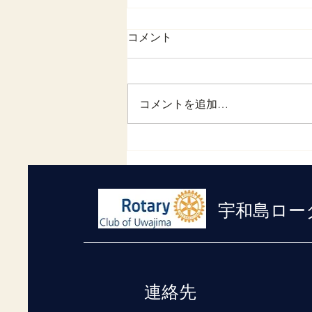
令和５年１月の月間予定を更
コメント
新しました
当クラブのホームページで、令和
５年の１月月間予定を公開いたし
コメントを追加…
ましたのでお知らせいたします。
なお、今月は第一週が三が日であ
ったため休会しております。 第
一回目の例会は恒例の新年家族会
を夜間例会として執り行います。
家族会とは呼んでおりますが、お
宇和島ロー
一人様での参加も大歓迎です。会
員各...
連絡先