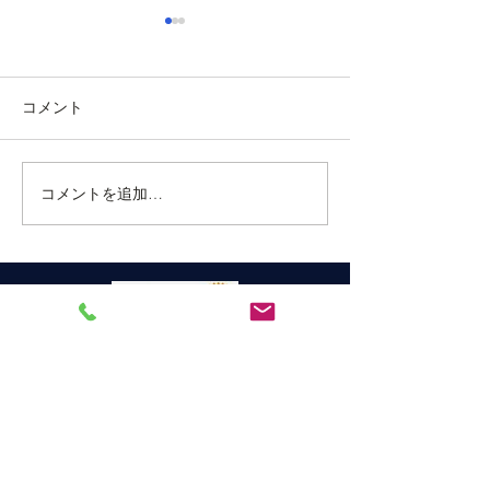
令和５年１月の月間予定
令和４年１２月
を更新しました
定を更新しまし
コメント
当クラブのホームページで、
当クラブのホーム
令和５年の１月月間予定を公
て、令和４年１２
開いたしましたのでお知らせ
定を更新しました
いたします。なお、今月は第
せ致します。
コメントを追加…
一週が三が日であったため休
会しております。 第一回目の
例会は恒例の新年家族会を夜
間例会として執り行います。
家族会とは呼んでおります
が、お一人様での参加も大歓
宇和島ロータリークラブ
迎です。会員各...