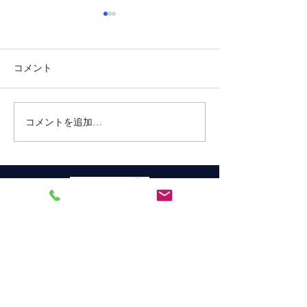
令和５年１月の月間予定
令和４年１２月
を更新しました
定を更新しまし
コメント
当クラブのホームページで、
当クラブのホーム
令和５年の１月月間予定を公
て、令和４年１２
開いたしましたのでお知らせ
定を更新しました
いたします。なお、今月は第
せ致します。
コメントを追加…
一週が三が日であったため休
会しております。 第一回目の
例会は恒例の新年家族会を夜
間例会として執り行います。
家族会とは呼んでおります
が、お一人様での参加も大歓
宇和島ロータリークラブ
迎です。会員各...