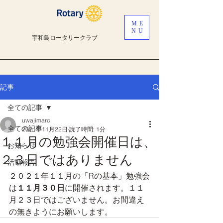
ME
NU
宇和島ロータリークラブ
記事
全ての記事
uwajimarc
全ての記事
2021年11月22日
読了時間: 1分
１１月の勉強会開催日は、
お知らせ
２３日ではありません
活動報告
２０２１年１１月の「Rの基本」勉強会
は
１１月３０日
に開催されます。１１
月２３日ではございません。お間違え
の無きようにお願いします。