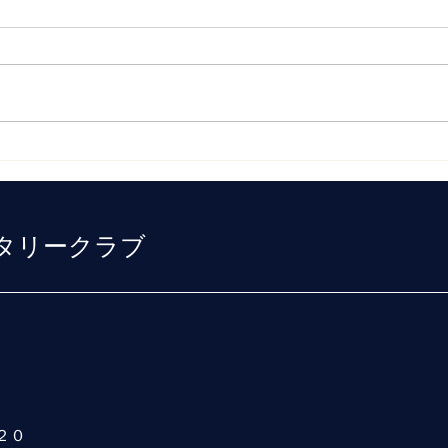
新しました
更新
当クラブのホームページで、令和
当ク
５年の１月月間予定を公開いたし
和４
ましたのでお知らせいたします。
まし
なお、今月は第一週が三が日であ
ったため休会しております。 第
一回目の例会は恒例の新年家族会
を夜間例会として執り行います。
家族会とは呼んでおりますが、お
タリークラブ
一人様での参加も大歓迎です。会
員各...
２０