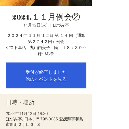
2024.１１月例会②
11月12日(火)
  |  
ほづみ亭
２０２４年 １１月 １２日 第 １４ 回（通算
第２７４２回）例会
ゲスト卓話 丸山由美子 氏 １８：３０～
ほづみ亭
受付が終了しました
他のイベントを見る
日時・場所
2024年11月12日 18:30
ほづみ亭, 日本、〒798-0035 愛媛県宇和島
市新町２丁目３−８