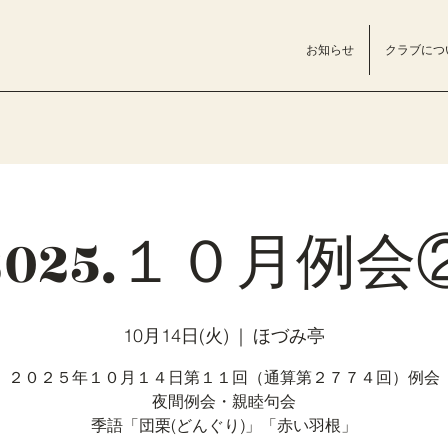
お知らせ
クラブにつ
2025.１０月例会
10月14日(火)
  |  
ほづみ亭
２０２５年１０月１４日第１１回（通算第２７７４回）例会
夜間例会・親睦句会
季語「団栗(どんぐり)」「赤い羽根」