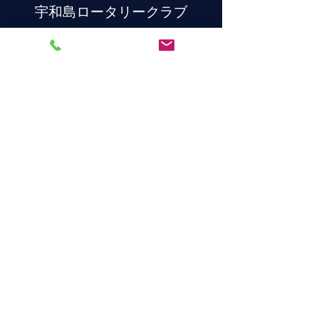
宇和島ロータリークラブ
連絡先
〒798-0060
愛媛県宇和島市丸之内１丁目３−２０
TEL
0895-22-2648
E-mail
uwajimarc@gmail.com
©2020 Rotary Club of Uwajima