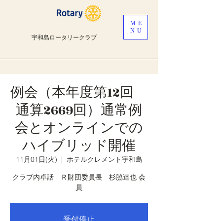
ME
NU
宇和島ロータリークラブ
例会（本年度第12回
通算2669回）通常例
会とオンラインでの
ハイブリッド開催
11月01日(火)
  |  
ホテルクレメント宇和島
クラブ内卓話 Ｒ財団委員長 杉脇達也 会
受付停止