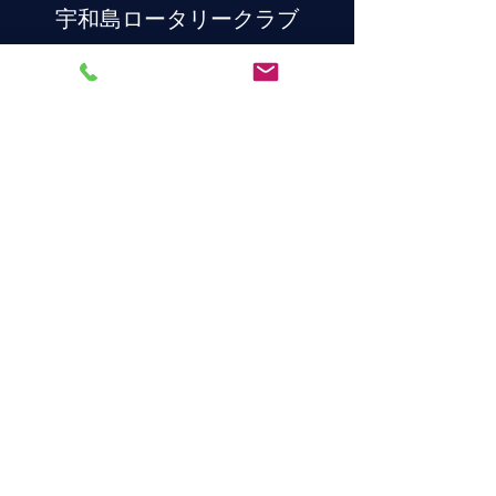
宇和島ロータリークラブ
連絡先
〒798-0060
愛媛県宇和島市丸之内１丁目３−２０
TEL
0895-22-2648
E-mail
uwajimarc@gmail.com
©2020 Rotary Club of Uwajima