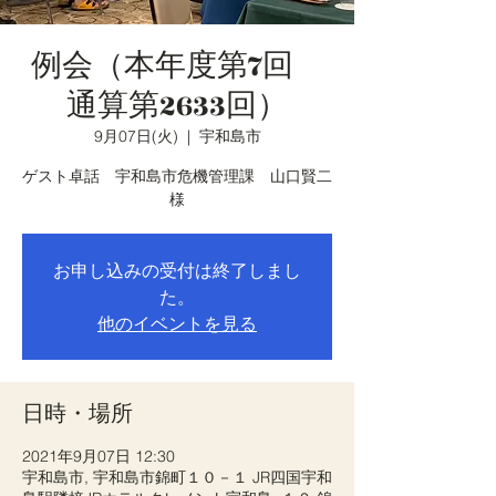
例会（本年度第7回
通算第2633回）
9月07日(火)
  |  
宇和島市
ゲスト卓話 宇和島市危機管理課 山口賢二
様
お申し込みの受付は終了しまし
た。
他のイベントを見る
日時・場所
2021年9月07日 12:30
宇和島市, 宇和島市錦町１０－１ JR四国宇和