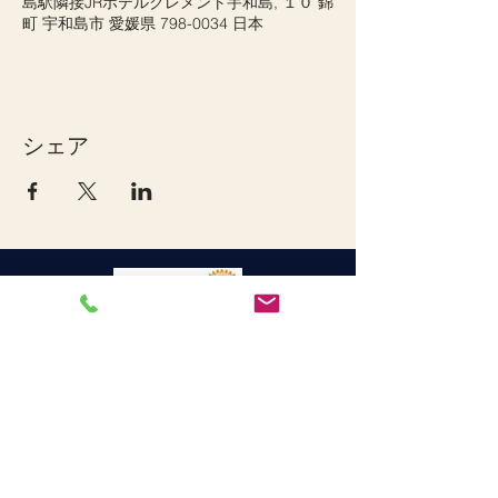
島駅隣接JRホテルクレメント宇和島, １０ 錦
町 宇和島市 愛媛県 798-0034 日本
シェア
宇和島ロータリークラブ