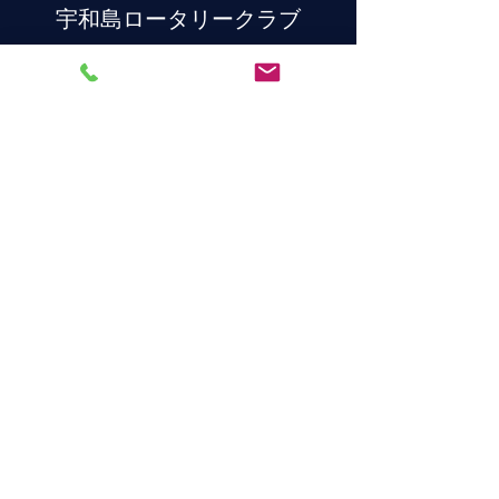
宇和島ロータリークラブ
連絡先
〒798-0060
愛媛県宇和島市丸之内１丁目３−２０
TEL
0895-22-2648
E-mail
uwajimarc@gmail.com
©2020 Rotary Club of Uwajima