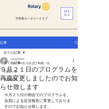
ME
NU
宇和島ロータリークラブ
記事
全ての記事
uwajimarc
全ての記事
2021年9月15日
読了時間: 1分
９月２１日のプログラムを
お知らせ
再度変更しましたのでお知
活動報告
らせ致します
９月２１日の例会でのプログラムを、
会員による近況報告に変更しておりま
すのでお知らせ致します。