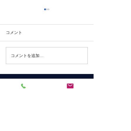
令和５年１月の月間予定
令和４年１２月
を更新しました
定を更新しまし
コメント
当クラブのホームページで、
当クラブのホーム
令和５年の１月月間予定を公
て、令和４年１２
開いたしましたのでお知らせ
定を更新しました
いたします。なお、今月は第
せ致します。
コメントを追加…
一週が三が日であったため休
会しております。 第一回目の
例会は恒例の新年家族会を夜
間例会として執り行います。
家族会とは呼んでおります
が、お一人様での参加も大歓
宇和島ロータリークラブ
迎です。会員各...