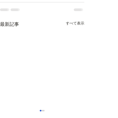
すべて表示
最新記事
令和５年１月の月間予定
令和４年１２月