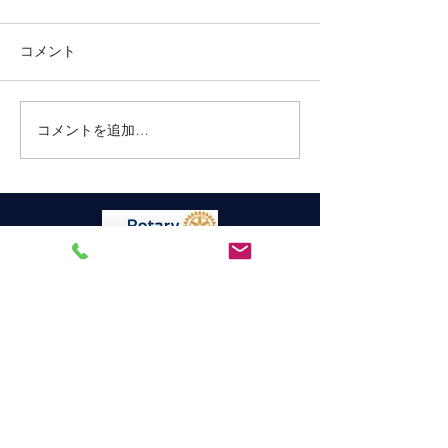
を更新しました
定を更新しまし
コメント
当クラブのホームページで、
当クラブのホーム
令和５年の１月月間予定を公
て、令和４年１２
開いたしましたのでお知らせ
定を更新しました
いたします。なお、今月は第
せ致します。
コメントを追加…
一週が三が日であったため休
会しております。 第一回目の
例会は恒例の新年家族会を夜
間例会として執り行います。
家族会とは呼んでおります
が、お一人様での参加も大歓
宇和島ロータリークラブ
迎です。会員各...